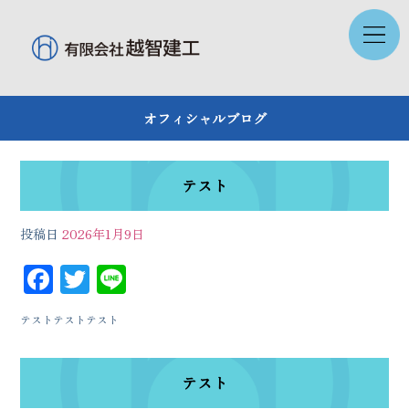
オフィシャルブログ
テスト
投稿日
2026年1月9日
F
T
Li
ac
wi
n
テストテストテスト
eb
tt
e
oo
er
テスト
k