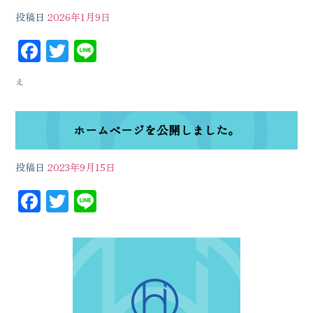
投稿日
2026年1月9日
F
T
Li
ac
wi
n
え
eb
tt
e
oo
er
ホームページを公開しました。
k
投稿日
2023年9月15日
F
T
Li
ac
wi
n
eb
tt
e
oo
er
k